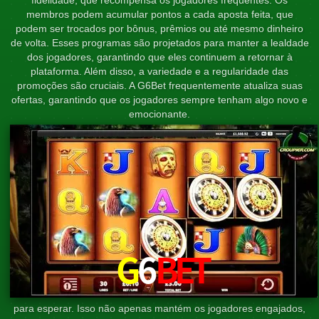
fidelidade, que recompensa os jogadores frequentes. Os
membros podem acumular pontos a cada aposta feita, que
podem ser trocados por bônus, prêmios ou até mesmo dinheiro
de volta. Esses programas são projetados para manter a lealdade
dos jogadores, garantindo que eles continuem a retornar à
plataforma. Além disso, a variedade e a regularidade das
promoções são cruciais. A G6Bet frequentemente atualiza suas
ofertas, garantindo que os jogadores sempre tenham algo novo e
emocionante.
para esperar. Isso não apenas mantém os jogadores engajados,