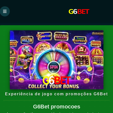
Experiência de jogo com promoções G6Bet
G6Bet promocoes