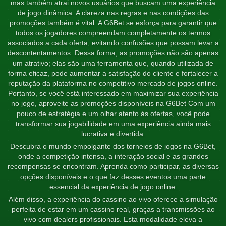
mas também atrai novos usuários que buscam uma experiência
de jogo dinâmica. A clareza nas regras e nas condições das
promoções também é vital. A G6Bet se esforça para garantir que
todos os jogadores compreendam completamente os termos
associados a cada oferta, evitando confusões que possam levar a
descontentamentos. Dessa forma, as promoções não são apenas
um atrativo; elas são uma ferramenta que, quando utilizada de
forma eficaz, pode aumentar a satisfação do cliente e fortalecer a
reputação da plataforma no competitivo mercado de jogos online.
Portanto, se você está interessado em maximizar sua experiência
no jogo, aproveite as promoções disponíveis na G6Bet Com um
pouco de estratégia e um olhar atento às ofertas, você pode
transformar sua jogabilidade em uma experiência ainda mais
lucrativa e divertida.
Descubra o mundo empolgante dos torneios de jogos na G6Bet,
onde a competição intensa, a interação social e as grandes
recompensas se encontram. Aprenda como participar, as diversas
opções disponíveis e o que faz desses eventos uma parte
essencial da experiência de jogo online.
Além disso, a experiência do cassino ao vivo oferece a simulação
perfeita de estar em um cassino real, graças a transmissões ao
vivo com dealers profissionais. Esta modalidade eleva a