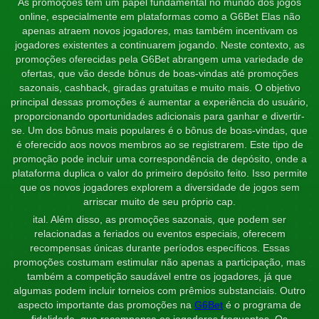
As promoções têm um papel fundamental no mundo dos jogos
online, especialmente em plataformas como a G6Bet Elas não
apenas atraem novos jogadores, mas também incentivam os
jogadores existentes a continuarem jogando. Neste contexto, as
promoções oferecidas pela G6Bet abrangem uma variedade de
ofertas, que vão desde bônus de boas-vindas até promoções
sazonais, cashback, giradas gratuitas e muito mais. O objetivo
principal dessas promoções é aumentar a experiência do usuário,
proporcionando oportunidades adicionais para ganhar e divertir-
se. Um dos bônus mais populares é o bônus de boas-vindas, que
é oferecido aos novos membros ao se registrarem. Este tipo de
promoção pode incluir uma correspondência de depósito, onde a
plataforma duplica o valor do primeiro depósito feito. Isso permite
que os novos jogadores explorem a diversidade de jogos sem
arriscar muito de seu próprio cap.
ital. Além disso, as promoções sazonais, que podem ser
relacionadas a feriados ou eventos especiais, oferecem
recompensas únicas durante períodos específicos. Essas
promoções costumam estimular não apenas a participação, mas
também a competição saudável entre os jogadores, já que
algumas podem incluir torneios com prêmios substanciais. Outro
aspecto importante das promoções na
G6Bet
é o programa de