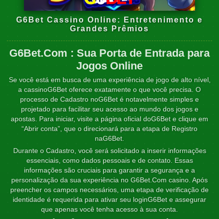
G6Bet Cassino Online: Entretenimento e
Grandes Prêmios
G6Bet.Com : Sua Porta de Entrada para
Jogos Online
Se você está em busca de uma experiência de jogo de alto nível,
a cassinoG6Bet oferece exatamente o que você precisa. O
processo de Cadastro noG6Bet é notavelmente simples e
projetado para facilitar seu acesso ao mundo dos jogos e
apostas. Para iniciar, visite a página oficial doG6Bet e clique em
“Abrir conta”, que o direcionará para a etapa de Registro
naG6Bet.
Durante o Cadastro, você será solicitado a inserir informações
essenciais, como dados pessoais e de contato. Essas
informações são cruciais para garantir a segurança e a
personalização da sua experiência no G6Bet.Com casino. Após
preencher os campos necessários, uma etapa de verificação de
identidade é requerida para ativar seu loginG6Bet e assegurar
que apenas você tenha acesso à sua conta.