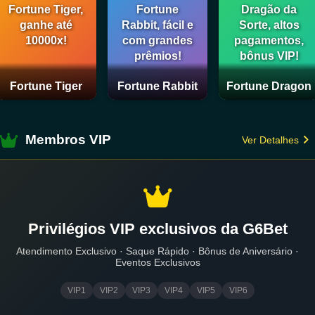
Fortune Tiger,
Fortune
Dragão da
ganhe até
Rabbit, fácil e
Sorte, altos
10000x!
com grandes
pagamentos,
prêmios!
bônus VIP!
Fortune Tiger
Fortune Rabbit
Fortune Dragon
Membros VIP
Ver Detalhes
Privilégios VIP exclusivos da G6Bet
Atendimento Exclusivo · Saque Rápido · Bônus de Aniversário ·
Eventos Exclusivos
VIP1
VIP2
VIP3
VIP4
VIP5
VIP6