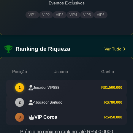
Eventos Exclusivos
VIP1
VIP2
VIP3
VIP4
VIP5
VIP6
Ranking de Riqueza
Ver Tudo
Posição
Usuário
Ganho
1
Jogador VIP888
R$1.500.000
2
Jogador Sortudo
R$780.000
VIP Coroa
3
R$450.000
Prêmio no próximo ranking: até R$500.0000