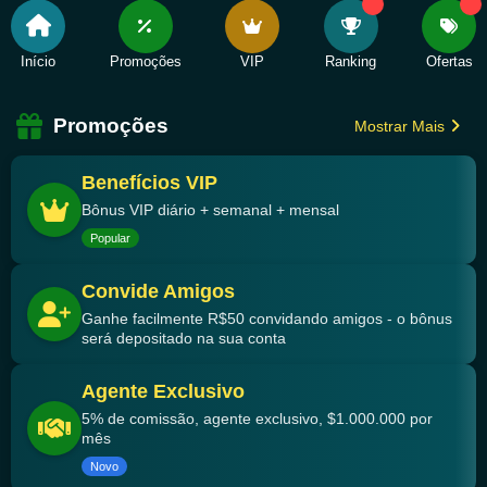
Início
Promoções
VIP
Ranking
Ofertas
Promoções
Mostrar Mais
Benefícios VIP
Bônus VIP diário + semanal + mensal
Popular
Convide Amigos
Ganhe facilmente R$50 convidando amigos - o bônus
será depositado na sua conta
Agente Exclusivo
5% de comissão, agente exclusivo, $1.000.000 por
mês
Novo