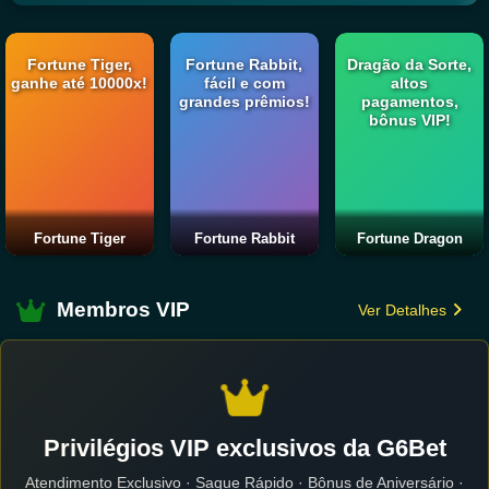
Fortune Tiger,
Fortune Rabbit,
Dragão da Sorte,
ganhe até 10000x!
fácil e com
altos
grandes prêmios!
pagamentos,
bônus VIP!
Fortune Tiger
Fortune Rabbit
Fortune Dragon
Membros VIP
Ver Detalhes
Privilégios VIP exclusivos da G6Bet
Atendimento Exclusivo · Saque Rápido · Bônus de Aniversário ·